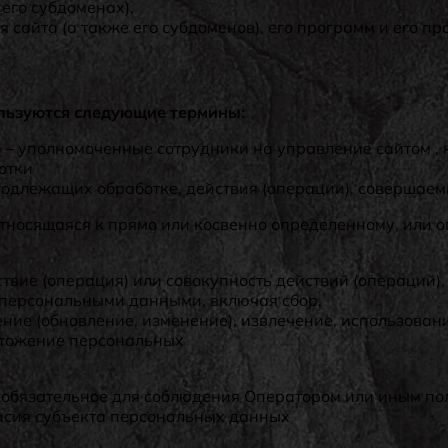
его субдоменах),
 сайта (а также его субдоменов), его программ и его пр
льзуются следующие термины:
) – уполномоченные сотрудники на управление сайтом , 
отки
подлежащих обработке, действия (операции), совершае
тносящаяся к прямо или косвенно определенному, или 
твие (операция) или совокупность действий (операций)
с персональными данными, включая сбор,
ение (обновление, изменение), извлечение, использован
ичтожение персональных
 обязательное для соблюдения Оператором или иным п
ласия субъекта персональных данных