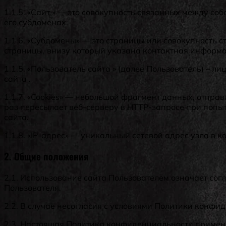
1.1.5. «Сайт » — это совокупность связанных между соб
его субдоменах.
1.1.6. «Субдомены» — это страницы или совокупность 
страницы, внизу который указана контактная инфор
1.1.5. «Пользователь сайта » (далее Пользователь) – 
сайта .
1.1.7. «Cookies» — небольшой фрагмент данных, отпр
раз пересылает веб-серверу в HTTP-запросе при попы
сайта.
1.1.8. «IP-адрес» — уникальный сетевой адрес узла в к
2. Общие положения
2.1. Использование сайта Пользователем означает со
Пользователя.
2.2. В случае несогласия с условиями Политики конфи
2.3. Настоящая Политика конфиденциальности применяет