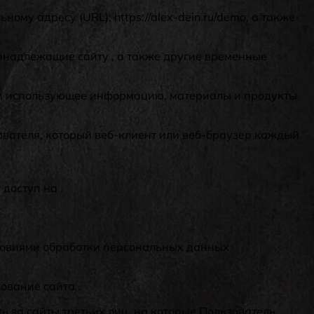
ому адресу (URL): https://alex-dein.ru/demo, а также
ринадлежащие сайту , а также другие временные
нет и использующее информацию, материалы и продукты
ователя, который веб-клиент или веб-браузер каждый
доступ на .
словиями обработки персональных данных
ование сайта .
ь за сайты третьих лиц, на которые Пользователь