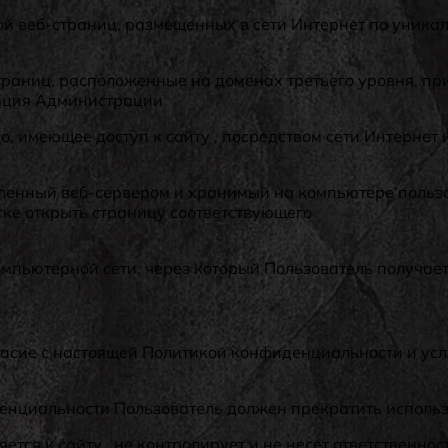
ой веб-страниц, размещенных в сети Интернет по уникальн
страниц, расположенные на доменах третьего уровня, п
мация Администрации
лицо, имеющее доступ к сайту , посредством сети Интер
авленный веб-сервером и хранимый на компьютере польз
тке открыть страницу соответствующего
омпьютерной сети, через который Пользователь получает 
гласие с настоящей Политикой конфиденциальности и у
денциальности Пользователь должен прекратить использ
ся к сайту . не контролирует и не несет ответственност