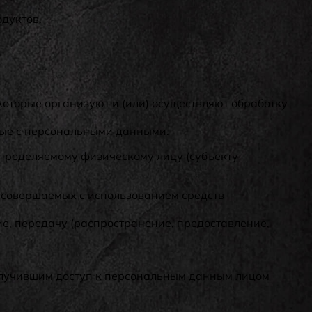
одуктов.
которые организуют и (или) осуществляют обработку
мые с персональными данными.
определяемому физическому лицу (субъекту
, совершаемых с использованием средств
ие, передачу (распространение, предоставление,
олучившим доступ к персональным данным лицом