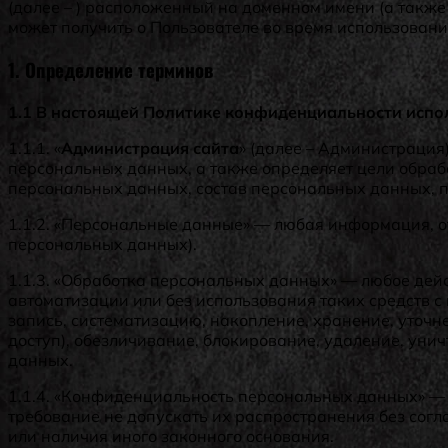
(далее – ) расположенный на доменном имени (а также 
может получить о Пользователе во время использования
1. Определение терминов
1.1 В настоящей Политике конфиденциальности испо
1.1.1. «
Администрация сайта
» (далее – Администрация
персональных данных, а также определяет цели обраб
персональных данных, состав персональных данных, 
1.1.2. «Персональные данные» — любая информация, о
персональных данных).
1.1.3. «Обработка персональных данных» — любое дейс
автоматизации или без использования таких средств 
запись, систематизацию, накопление, хранение, уточн
доступ), обезличивание, блокирование, удаление, ун
данных.
1.1.4. «Конфиденциальность персональных данных» —
требование не допускать их распространения без сог
или наличия иного законного основания.