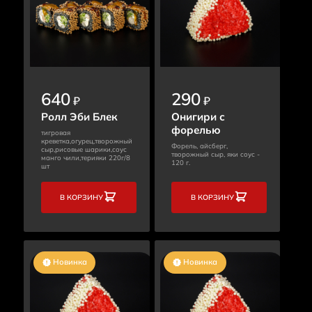
640
290
₽
₽
Ролл Эби Блек
Онигири с
форелью
тигровая
креветка,огурец,творожный
Форель, айсберг,
сыр,рисовые шарики,соус
творожный сыр, яки соус -
манго чили,терияки 220г/8
120 г.
шт
В КОРЗИНУ
В КОРЗИНУ
Новинка
Новинка