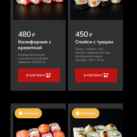
480
450
₽
₽
Калифорния с
Спайси с тунцом
креветкой
Тунец , спайси соус ,
масаго, творожный сыр ,
огурец,творожный
болгарский перец,
сыр,масаго,тигровая
айсберг. 220 г. 8 шт.
креветка 220г/8 шт
В КОРЗИНУ
В КОРЗИНУ
Новинка
Новинка