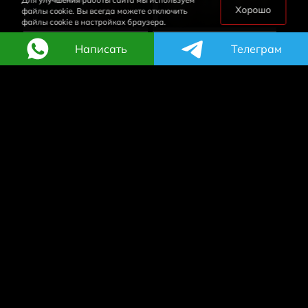
Для улучшения работы сайта мы используем
Хорошо
файлы cookie. Вы всегда можете отключить
файлы cookie в настройках браузера.
Написать
Телеграм
580
540
₽
₽
Филадельфия
Филадельфия с
классическая
креветкой
Сыр Филадельфия,
Сыр Филадельфия,
лосось,огурец 250 г. 8 шт.
креветки тигровые, свежий
огурец. 240 г. 8 шт.
В КОРЗИНУ
В КОРЗИНУ
Хит