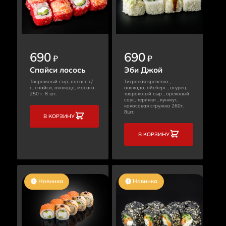
690
690
₽
₽
Спайси лосось
Эби Джой
Творожный сыр, лосось с/
Тигровая креветка ,
с, спайси, авокадо, масаго.
авокадо, айсберг , огурец,
250 г. 8 шт.
творожный сыр , ореховый
соус, терияки , кунжут,
кокосовая стружка 260г.
8шт.
В КОРЗИНУ
В КОРЗИНУ
Новинка
Новинка