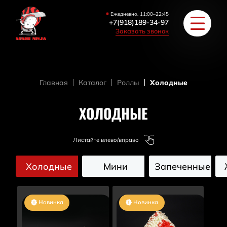
Ежедневно, 11:00–22:45
+7(918)189-34-97
Заказать звонок
Главная
Каталог
Роллы
Холодные
РОЛЛЫ
ХОЛОДНЫЕ
ПИЦЦА/БУРГЕРЫ
Листайте влево/вправо
ЗАКУСКИ / СУПЫ
Холодные
Мини
Запеченные
COУС / ИМБИРЬ
HAПИТКИ
Новинка
Новинка