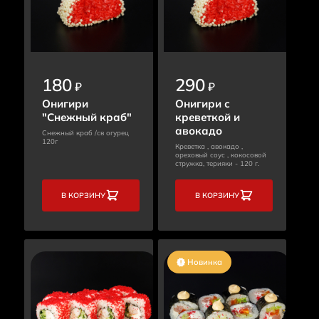
180
290
₽
₽
Онигири
Онигири с
"Снежный краб"
креветкой и
авокадо
Снежный краб /св огурец
120г
Креветка , авокадо ,
ореховый соус , кокосовой
стружка, терияки - 120 г.
В КОРЗИНУ
В КОРЗИНУ
Новинка