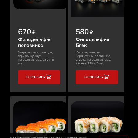
670
580
₽
₽
Филадельфия
Филадельфия
половинка
Блэк
Угорь, лосось, авокадо,
Рис с чернилами
терияки кунжут,
каракатицы, лосось с/с,
творожный сыр. 230 г. 8
огурец, творожный сыр,
шт.
кунжут. 220 г. 8 шт.
В КОРЗИНУ
В КОРЗИНУ