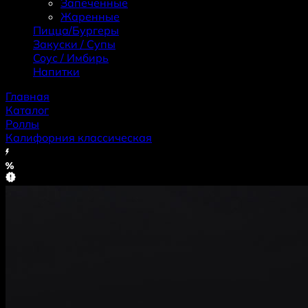
Запеченные
Жаренные
Пицца/Бургеры
Закуски / Супы
Coус / Имбирь
Haпитки
Главная
Каталог
Роллы
Калифорния классическая
Хит
Скидка
Новинка