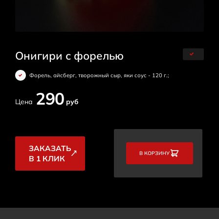
Онигири с форелью
Форель, айсберг, творожный сыр, яки соус - 120 г.;
290
Цена
руб
ЗАКАЗАТЬ
В КОРЗИНУ
В 1 КЛИК