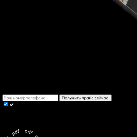
Скачайте Приложение
Выберите к?
Получить в WhatsApp
Получить в WhatsApp
Получить в Telegram
Получить в Viber
Получить прайс сейчас
Cогласен с условиями
политики конфиденциальности
данных