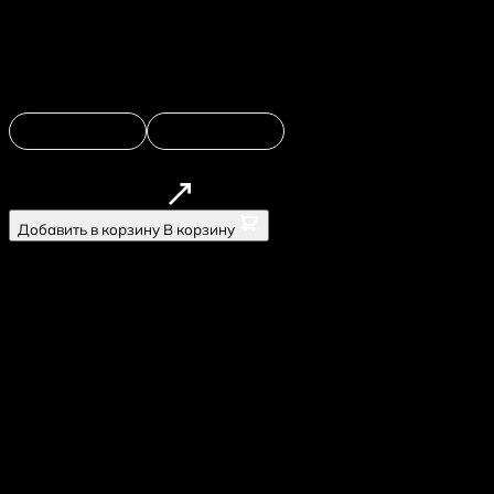
охотничьи колбаски. Под сыром моцарелла.
Подаётся с зеленью.;
Цена
650
руб
26 см •
650 ₽
35 см •
890 ₽
Заказать в 1 клик
Добавить в корзину
В корзину
Все права защищены
Политика конфиденциальности
Готовим с любовью
Политика конфиденциальности
Настоящая Политика конфиденциальности
персональных данных (далее – Политика