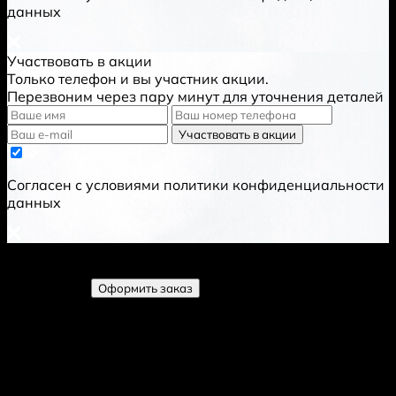
данных
Участвовать в акции
Только телефон и вы участник акции.
Перезвоним через пару минут для уточнения деталей
Участвовать в акции
Cогласен с условиями
политики конфиденциальности
данных
Товаров добавлено:
0
шт.
Добавлен
Развернуть
Оформить заказ
Свернуть корзину
Фото
Название
Цена
Количество
Стоимость