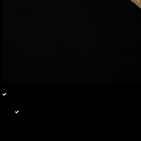
+
фото
Пицца "Мясника"
Итальянское дрожжевое тесто, запечённое с
томатным соусом "Пилатти" , ветчиной ,
пепперони, беконом, копченым куриным филе,