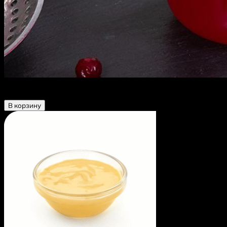
Морс фирменный с лесными ягодами 0,3
90 ₽
В корзину