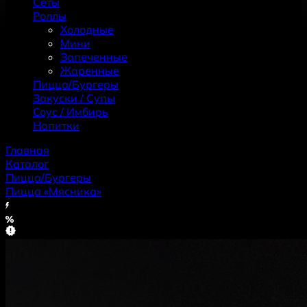
Сеты
Роллы
Холодные
Мини
Запеченные
Жаренные
Пицца/Бургеры
Закуски / Супы
Coус / Имбирь
Haпитки
Главная
Каталог
Пицца/Бургеры
Пицца «Мясника»
Хит
Скидка
Новинка