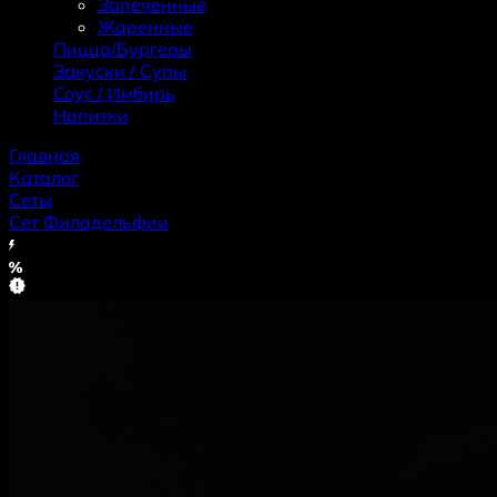
Запеченные
Жаренные
Пицца/Бургеры
Закуски / Супы
Coус / Имбирь
Haпитки
Главная
Каталог
Сеты
Сет Филадельфии
Хит
Скидка
Новинка