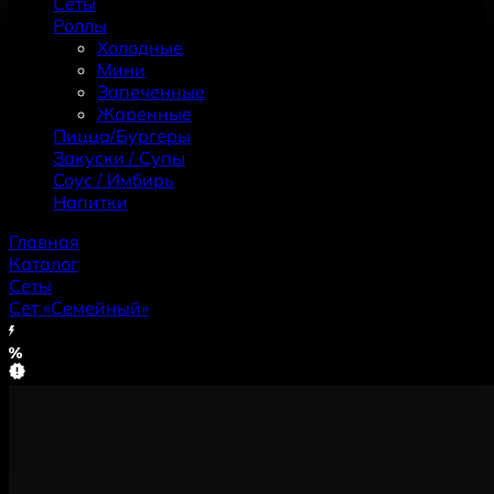
Сеты
Роллы
Холодные
Мини
Запеченные
Жаренные
Пицца/Бургеры
Закуски / Супы
Coус / Имбирь
Haпитки
Главная
Каталог
Сеты
Сет «Семейный»
Хит
Скидка
Новинка