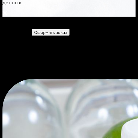
данных
Товаров добавлено:
0
шт.
Добавлен
Развернуть
Оформить заказ
Свернуть корзину
Фото
Название
Цена
Количество
Стоимость
Добавить к заказу?