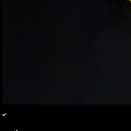
+
фото
Сет "Семейный"