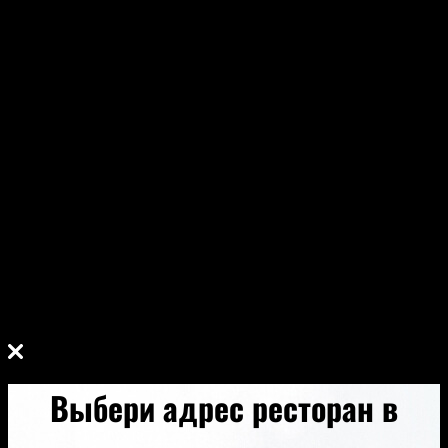
выявления недостоверных персональных данных или
неправомерных действий.
7. Ответственность сторон
7.1. Администрация, не исполнившая свои
обязательства, несёт ответственность за убытки,
понесённые Пользователем в связи с неправомерным
использованием персональных данных, в
соответствии с законодательством Российской
Федерации,
за исключением случаев, предусмотренных п.п. 5.2. и
7.2. настоящей Политики Конфиденциальности.
7.2. В случае утраты или разглашения
Конфиденциально
Выбери адрес ресторан в