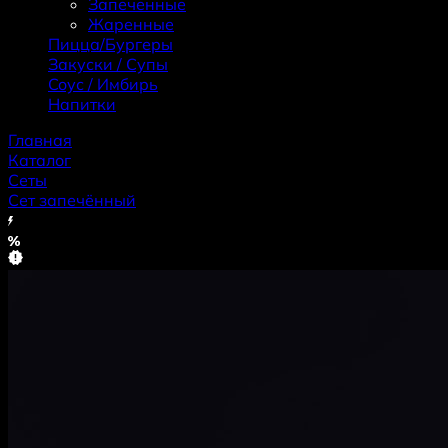
Запеченные
Жаренные
Пицца/Бургеры
Закуски / Супы
Coус / Имбирь
Haпитки
Главная
Каталог
Сеты
Сет запечённый
Хит
Скидка
Новинка