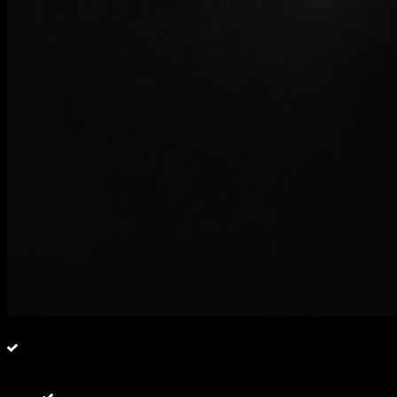
+
фото
Запечённый ролл "спайси-креветка"