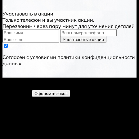
Участвовать в акции
Только телефон и вы участник акции.
Перезвоним через пару минут для уточнения деталей
Участвовать в акции
Cогласен с условиями
политики конфиденциальности
данных
Товаров добавлено:
0
шт.
Добавлен
Развернуть
Оформить заказ
Свернуть корзину
Фото
Название
Цена
Количество
Стоимость
Добавить к заказу?