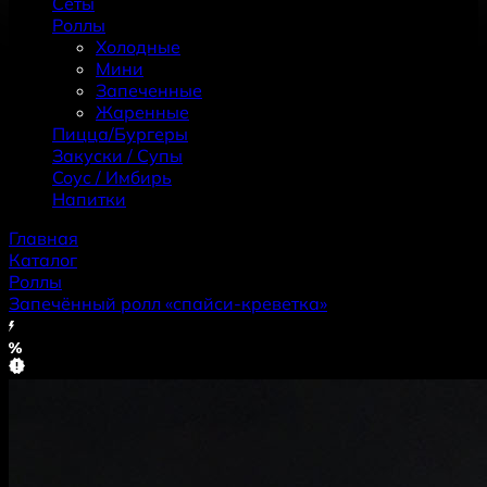
Сеты
Роллы
Холодные
Мини
Запеченные
Жаренные
Пицца/Бургеры
Закуски / Супы
Coус / Имбирь
Haпитки
Главная
Каталог
Роллы
Запечённый ролл «спайси-креветка»
Хит
Скидка
Новинка