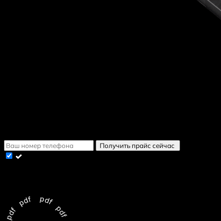
Скачайте Приложение
Выберите к?
Получить в WhatsApp
Получить в WhatsApp
Получить в Telegram
Получить в Viber
Получить прайс сейчас
Cогласен с условиями
политики конфиденциальности
данных