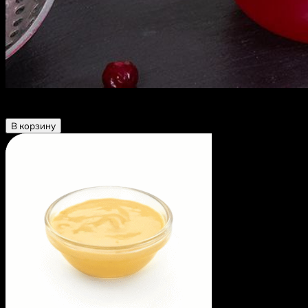
Морс фирменный с лесными ягодами 0,3
90 ₽
В корзину