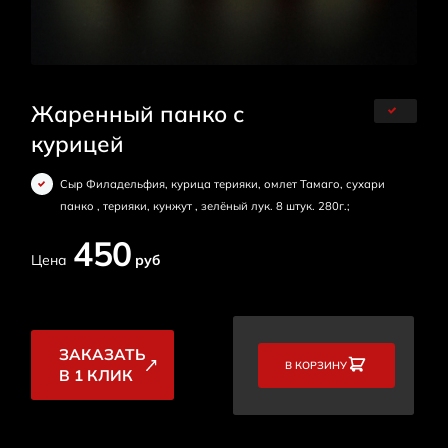
Жаренный панко с
курицей
Сыр Филадельфия, курица терияки, омлет Тамаго, сухари
панко , терияки, кунжут , зелёный лук. 8 штук. 280г.;
450
Цена
руб
ЗАКАЗАТЬ
В КОРЗИНУ
В 1 КЛИК